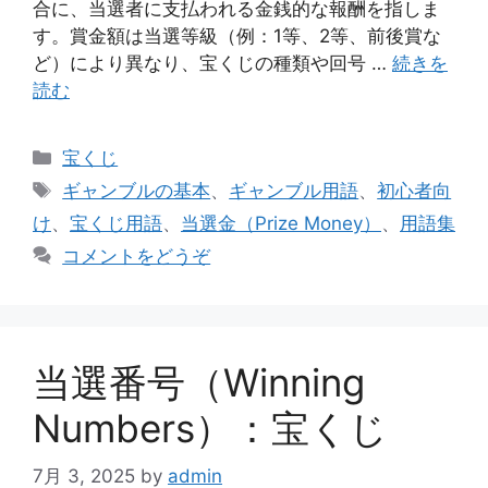
合に、当選者に支払われる金銭的な報酬を指しま
す。賞金額は当選等級（例：1等、2等、前後賞な
ど）により異なり、宝くじの種類や回号 …
続きを
読む
カ
宝くじ
テ
タ
ギャンブルの基本
、
ギャンブル用語
、
初心者向
ゴ
グ
け
、
宝くじ用語
、
当選金（Prize Money）
、
用語集
リ
コメントをどうぞ
ー
当選番号（Winning
Numbers）：宝くじ
7月 3, 2025
by
admin