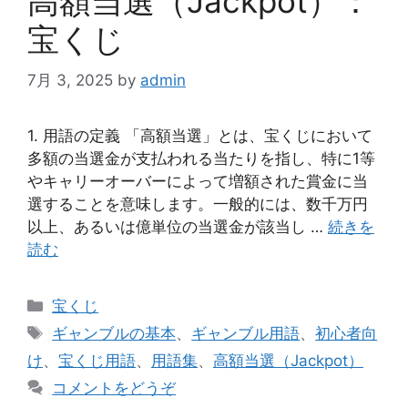
高額当選（Jackpot）：
宝くじ
7月 3, 2025
by
admin
1. 用語の定義 「高額当選」とは、宝くじにおいて
多額の当選金が支払われる当たりを指し、特に1等
やキャリーオーバーによって増額された賞金に当
選することを意味します。一般的には、数千万円
以上、あるいは億単位の当選金が該当し …
続きを
読む
カ
宝くじ
テ
タ
ギャンブルの基本
、
ギャンブル用語
、
初心者向
ゴ
グ
け
、
宝くじ用語
、
用語集
、
高額当選（Jackpot）
リ
コメントをどうぞ
ー