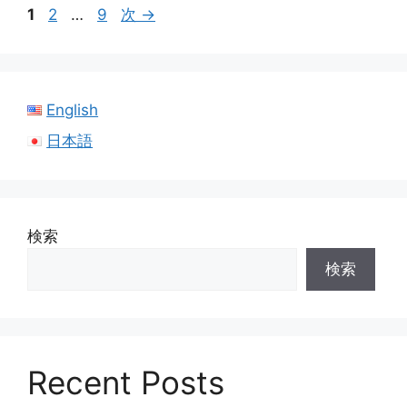
ペ
ペ
ペ
1
2
…
9
次
→
ー
ー
ー
ジ
ジ
ジ
English
日本語
検索
検索
Recent Posts