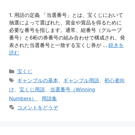
1. 用語の定義 「当選番号」とは、宝くじにおいて
抽選によって選ばれた、賞金や賞品を得るために
必要な番号を指します。通常、組番号（グループ
番号）と6桁の券番号の組み合わせで構成され、発
表された当選番号と一致する宝くじ券が …
続きを
読む
カ
宝くじ
テ
タ
ギャンブルの基本
、
ギャンブル用語
、
初心者向
ゴ
グ
け
、
宝くじ用語
、
当選番号（Winning
リ
Numbers）
、
用語集
ー
コメントをどうぞ