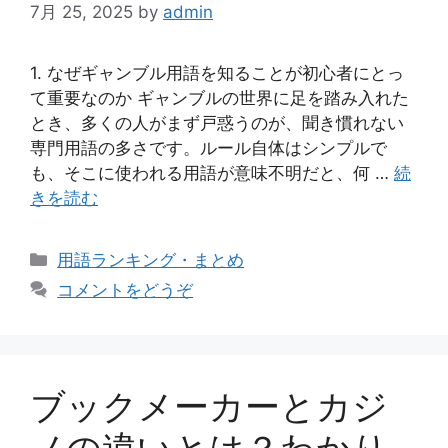
7月 25, 2025
by
admin
1. なぜギャンブル用語を知ることが初心者にとっ
て重要なのか ギャンブルの世界に足を踏み入れた
とき、多くの人がまず戸惑うのが、聞き慣れない
専門用語の多さです。ルール自体はシンプルで
も、そこに使われる用語が意味不明だと、何 …
続
きを読む
カ
用語ランキング・まとめ
テ
コメントをどうぞ
ゴ
リ
ー
ブックメーカーとカジ
ノの違いとは？わかり