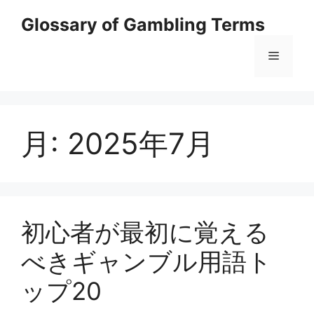
コ
Glossary of Gambling Terms
ン
テ
メ
ン
ツ
へ
ニ
ス
キ
月:
2025年7月
ュ
ッ
プ
ー
初心者が最初に覚える
べきギャンブル用語ト
ップ20