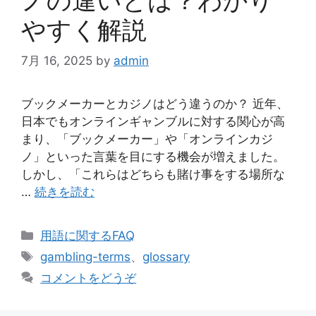
やすく解説
7月 16, 2025
by
admin
ブックメーカーとカジノはどう違うのか？ 近年、
日本でもオンラインギャンブルに対する関心が高
まり、「ブックメーカー」や「オンラインカジ
ノ」といった言葉を目にする機会が増えました。
しかし、「これらはどちらも賭け事をする場所な
…
続きを読む
カ
用語に関するFAQ
テ
タ
gambling-terms
、
glossary
ゴ
グ
コメントをどうぞ
リ
ー