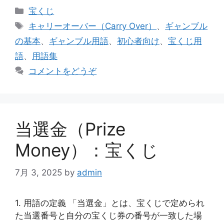
カ
宝くじ
テ
タ
キャリーオーバー（Carry Over）
、
ギャンブル
ゴ
グ
の基本
、
ギャンブル用語
、
初心者向け
、
宝くじ用
リ
語
、
用語集
ー
コメントをどうぞ
当選金（Prize
Money）：宝くじ
7月 3, 2025
by
admin
1. 用語の定義 「当選金」とは、宝くじで定められ
た当選番号と自分の宝くじ券の番号が一致した場