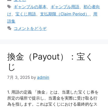
テ
タ
ギャンブルの基本
、
ギャンブル用語
、
初心者向
ゴ
グ
け
、
宝くじ用語
、
支払期限（Claim Period）
、
用
リ
語集
ー
コメントをどうぞ
換金（Payout）：宝く
じ
7月 3, 2025
by
admin
1. 用語の定義 「換金」とは、当選した宝くじ券を
所定の場所で提示し、当選金を実際に受け取る行
為を指します。これは宝くじにおける最終的なス