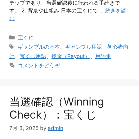
テップであり、当選確認後に行われる手続きで
す。 2. 背景や仕組み 日本の宝くじで …
続きを読
む
カ
宝くじ
テ
タ
ギャンブルの基本
、
ギャンブル用語
、
初心者向
ゴ
グ
け
、
宝くじ用語
、
換金（Payout）
、
用語集
リ
コメントをどうぞ
ー
当選確認（Winning
Check）：宝くじ
7月 3, 2025
by
admin