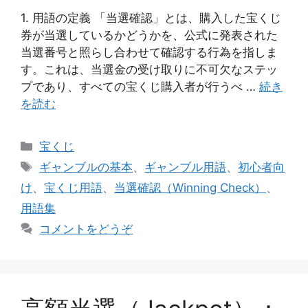
1. 用語の定義 「当選確認」とは、購入した宝くじ
券が当選しているかどうかを、公式に発表された
当選番号と照らし合わせて確認する行為を指しま
す。これは、当選金の受け取りに不可欠なステッ
プであり、すべての宝くじ購入者が行うべ …
続き
を読む
カ
宝くじ
テ
タ
ギャンブルの基本
、
ギャンブル用語
、
初心者向
ゴ
グ
け
、
宝くじ用語
、
当選確認（Winning Check）
、
リ
用語集
ー
コメントをどうぞ