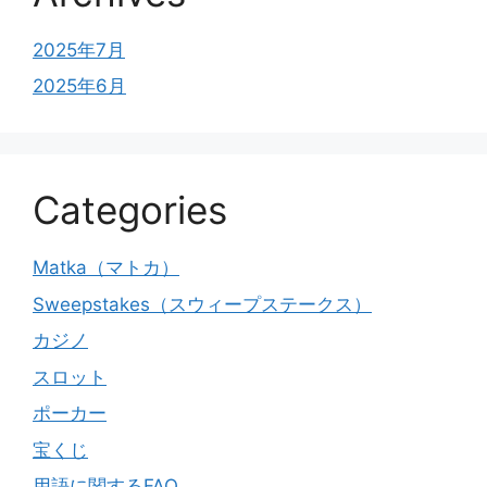
2025年7月
2025年6月
Categories
Matka（マトカ）
Sweepstakes（スウィープステークス）
カジノ
スロット
ポーカー
宝くじ
用語に関するFAQ