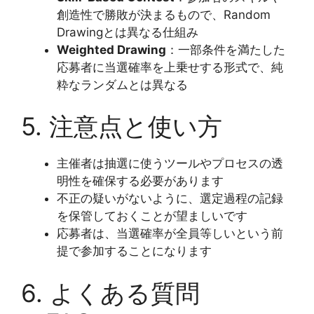
創造性で勝敗が決まるもので、Random
Drawingとは異なる仕組み
Weighted Drawing
：一部条件を満たした
応募者に当選確率を上乗せする形式で、純
粋なランダムとは異なる
5. 注意点と使い方
主催者は抽選に使うツールやプロセスの透
明性を確保する必要があります
不正の疑いがないように、選定過程の記録
を保管しておくことが望ましいです
応募者は、当選確率が全員等しいという前
提で参加することになります
6. よくある質問