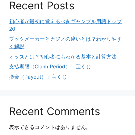
Recent Posts
初心者が最初に覚えるべきギャンブル用語トップ
20
ブックメーカーとカジノの違いとは？わかりやす
く解説
オッズとは？初心者にもわかる基本と計算方法
支払期限（Claim Period）：宝くじ
換金（Payout）：宝くじ
Recent Comments
表示できるコメントはありません。