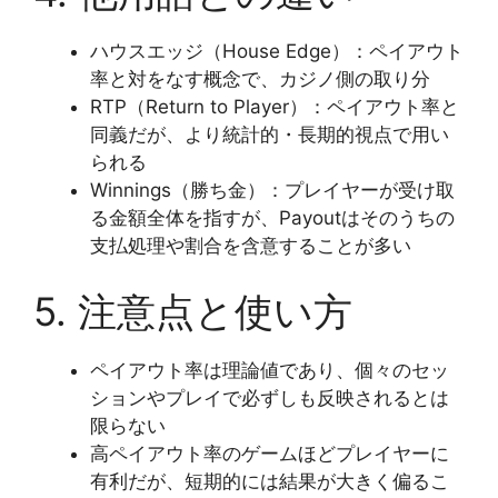
ハウスエッジ（House Edge）：ペイアウト
率と対をなす概念で、カジノ側の取り分
RTP（Return to Player）：ペイアウト率と
同義だが、より統計的・長期的視点で用い
られる
Winnings（勝ち金）：プレイヤーが受け取
る金額全体を指すが、Payoutはそのうちの
支払処理や割合を含意することが多い
5. 注意点と使い方
ペイアウト率は理論値であり、個々のセッ
ションやプレイで必ずしも反映されるとは
限らない
高ペイアウト率のゲームほどプレイヤーに
有利だが、短期的には結果が大きく偏るこ