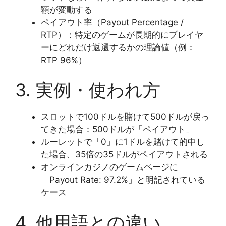
額が変動する
ペイアウト率（Payout Percentage /
RTP）：特定のゲームが長期的にプレイヤ
ーにどれだけ返還するかの理論値（例：
RTP 96%）
3. 実例・使われ方
スロットで100ドルを賭けて500ドルが戻っ
てきた場合：500ドルが「ペイアウト」
ルーレットで「0」に1ドルを賭けて的中し
た場合、35倍の35ドルがペイアウトされる
オンラインカジノのゲームページに
「Payout Rate: 97.2%」と明記されている
ケース
4. 他用語との違い