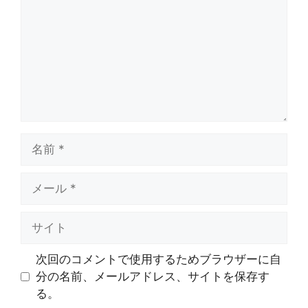
ン
ト
名
前
メ
ー
ル
サ
イ
ト
次回のコメントで使用するためブラウザーに自
分の名前、メールアドレス、サイトを保存す
る。