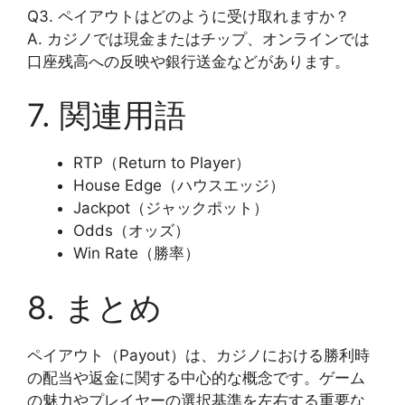
Q3. ペイアウトはどのように受け取れますか？
A. カジノでは現金またはチップ、オンラインでは
口座残高への反映や銀行送金などがあります。
7. 関連用語
RTP（Return to Player）
House Edge（ハウスエッジ）
Jackpot（ジャックポット）
Odds（オッズ）
Win Rate（勝率）
8. まとめ
ペイアウト（Payout）は、カジノにおける勝利時
の配当や返金に関する中心的な概念です。ゲーム
の魅力やプレイヤーの選択基準を左右する重要な