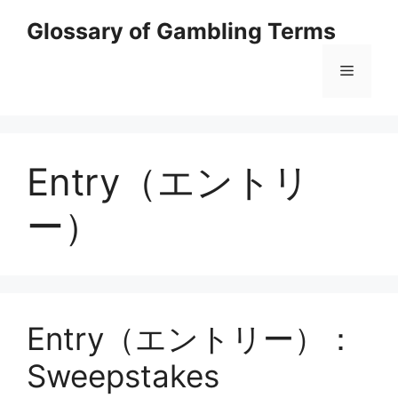
コ
Glossary of Gambling Terms
ン
テ
メ
ン
ツ
へ
ニ
ス
キ
Entry（エントリ
ュ
ッ
プ
ー）
ー
Entry（エントリー）：
Sweepstakes