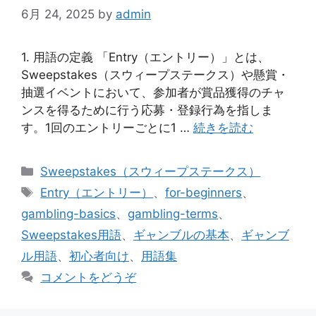
6月 24, 2025
by
admin
1. 用語の定義 「Entry（エントリー）」とは、
Sweepstakes（スウィープステークス）や懸賞・
抽選イベントにおいて、参加者が賞品獲得のチャ
ンスを得るために行う応募・登録行為を指しま
す。1回のエントリーごとに1 …
続きを読む
カ
Sweepstakes（スウィープステークス）
テ
タ
Entry（エントリー）
、
for-beginners
、
ゴ
グ
gambling-basics
、
gambling-terms
、
リ
Sweepstakes用語
、
ギャンブルの基本
、
ギャンブ
ー
ル用語
、
初心者向け
、
用語集
コメントをどうぞ