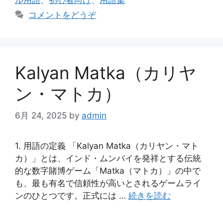
コメントをどうぞ
Kalyan Matka（カリヤ
ン・マトカ）
6月 24, 2025
by
admin
1. 用語の定義 「Kalyan Matka（カリヤン・マト
カ）」とは、インド・ムンバイを発祥とする伝統
的な数字賭博ゲーム「Matka（マトカ）」の中で
も、最も有名で信頼性が高いとされるゲームライ
ンのひとつです。正式には …
続きを読む